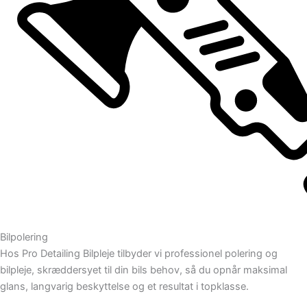
Bilpolering
Hos Pro Detailing Bilpleje tilbyder vi professionel polering og
bilpleje, skræddersyet til din bils behov, så du opnår maksimal
glans, langvarig beskyttelse og et resultat i topklasse.