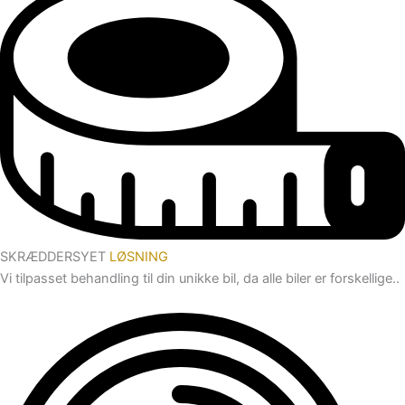
SKRÆDDERSYET
LØSNING
Vi tilpasset behandling til din unikke bil, da alle biler er forskellige..