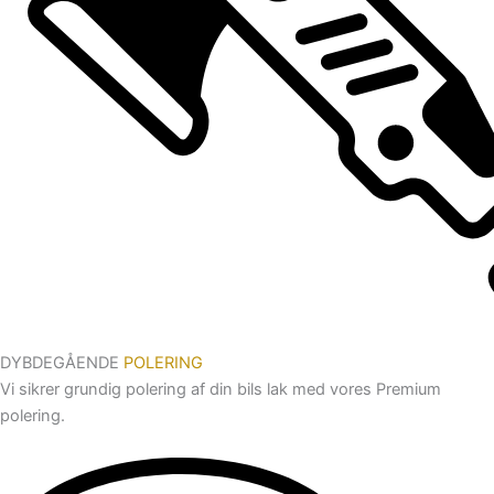
DYBDEGÅENDE
POLERING
Vi sikrer grundig polering af din bils lak med vores Premium
polering.