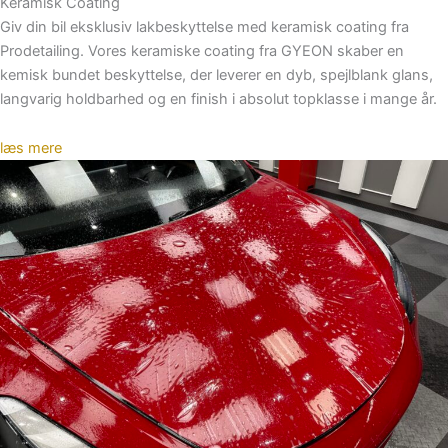
Keramisk Coating
Giv din bil eksklusiv lakbeskyttelse med keramisk coating fra
Prodetailing. Vores keramiske coating fra GYEON skaber en
kemisk bundet beskyttelse, der leverer en dyb, spejlblank glans,
langvarig holdbarhed og en finish i absolut topklasse i mange år.
læs mere