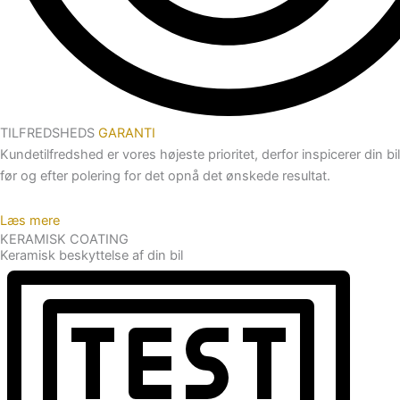
TILFREDSHEDS
GARANTI
Kundetilfredshed er vores højeste prioritet, derfor inspicerer din bil
før og efter polering for det opnå det ønskede resultat.
Læs mere
KERAMISK COATING
Keramisk beskyttelse af din bil