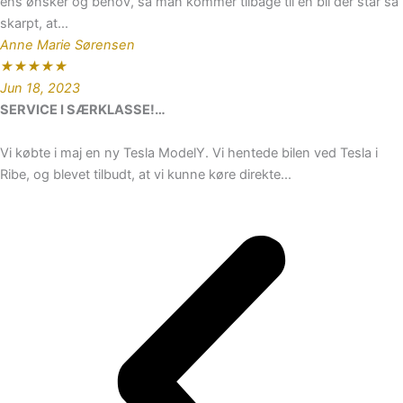
ens ønsker og behov, så man kommer tilbage til en bil der står så
skarpt, at...
Anne Marie Sørensen
★
★
★
★
★
Jun 18, 2023
SERVICE I SÆRKLASSE!…
Vi købte i maj en ny Tesla ModelY. Vi hentede bilen ved Tesla i
Ribe, og blevet tilbudt, at vi kunne køre direkte...