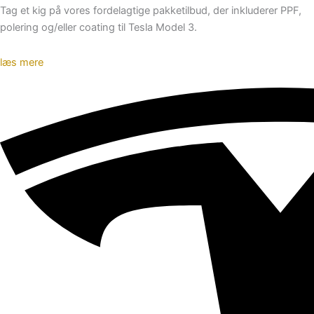
Tag et kig på vores fordelagtige pakketilbud, der inkluderer PPF,
polering og/eller coating til Tesla Model 3.
læs mere