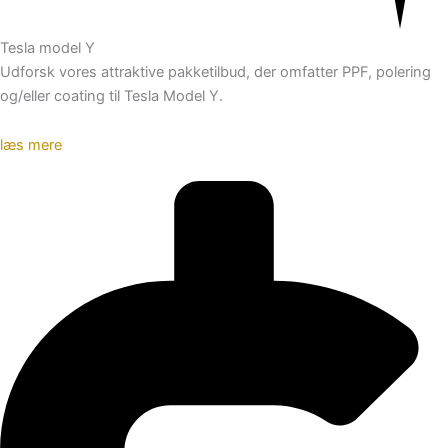
Tesla model Y
Udforsk vores attraktive pakketilbud, der omfatter PPF, polering
og/eller coating til Tesla Model Y.
læs mere