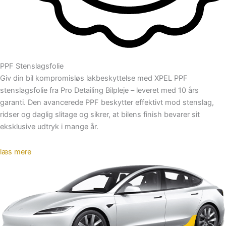
PPF Stenslagsfolie
Giv din bil kompromisløs lakbeskyttelse med XPEL PPF
stenslagsfolie fra Pro Detailing Bilpleje – leveret med 10 års
garanti. Den avancerede PPF beskytter effektivt mod stenslag,
ridser og daglig slitage og sikrer, at bilens finish bevarer sit
eksklusive udtryk i mange år.
læs mere