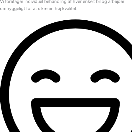
Vi foretager individuel behandling af hver enkelt bil og arbejder
omhyggeligt for at sikre en høj kvalitet.