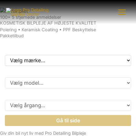
Gå
til
100+ 5 stjernede anmeldelser
indholdet
KOSMETISK BILPLEJE AF HØJESTE KVALITET
Polering • Keramisk Coating • PPF Beskyttelse
Pakketilbud
Bilmærke
Model
Årgang
Gå til side
Giv din bil nyt liv med Pro Detailing Bilpleje