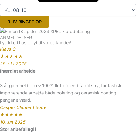
BLIV RINGET OP
ANMELDELSER
Lyt ikke til os... Lyt til vores kunder!
Klaus G
★
★
★
★
★
29. okt 2025
Ihærdigt arbejde
3 år gammel bil blev 100% flottere end fabriksny, fantastisk
imponerende arbejde både polering og ceramisk coating,
pengene værd.
Casper Clement Borre
★
★
★
★
★
10. jun 2025
Stor anbefaling!!