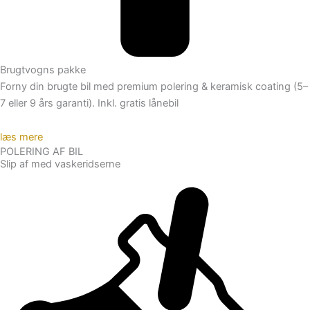
Brugtvogns pakke
Forny din brugte bil med premium polering & keramisk coating (5–
7 eller 9 års garanti). Inkl. gratis lånebil
læs mere
POLERING AF BIL
Slip af med vaskeridserne