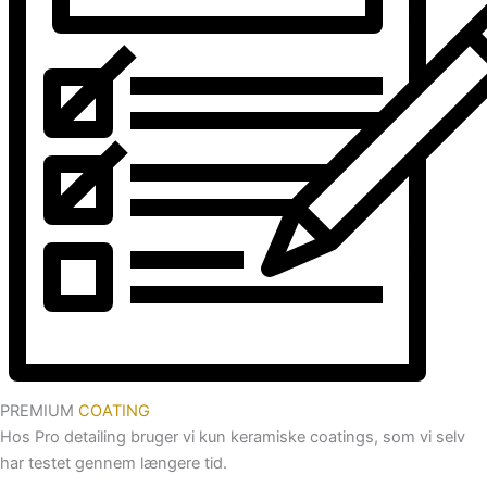
PREMIUM
COATING
Hos Pro detailing bruger vi kun keramiske coatings, som vi selv
har testet gennem længere tid.