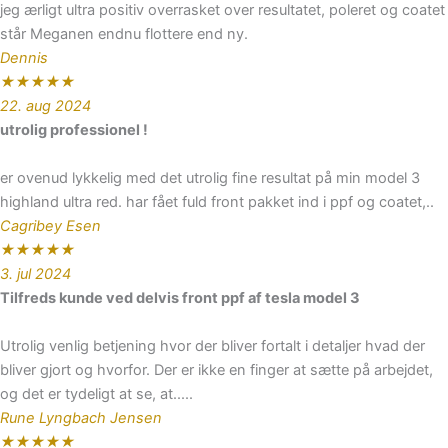
jeg ærligt ultra positiv overrasket over resultatet, poleret og coatet
står Meganen endnu flottere end ny.
Dennis
★
★
★
★
★
22. aug 2024
utrolig professionel !
er ovenud lykkelig med det utrolig fine resultat på min model 3
highland ultra red. har fået fuld front pakket ind i ppf og coatet,..
Cagribey Esen
★
★
★
★
★
3. jul 2024
Tilfreds kunde ved delvis front ppf af tesla model 3
Utrolig venlig betjening hvor der bliver fortalt i detaljer hvad der
bliver gjort og hvorfor. Der er ikke en finger at sætte på arbejdet,
og det er tydeligt at se, at.....
Rune Lyngbach Jensen
★
★
★
★
★