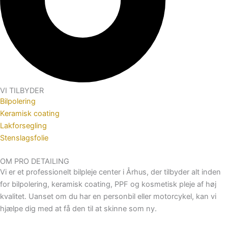
VI TILBYDER
Bilpolering
Keramisk coating
Lakforsegling
Stenslagsfolie
OM PRO DETAILING
Vi er et professionelt bilpleje center i Århus, der tilbyder alt inden
for bilpolering, keramisk coating, PPF og kosmetisk pleje af høj
kvalitet. Uanset om du har en personbil eller motorcykel, kan vi
hjælpe dig med at få den til at skinne som ny.