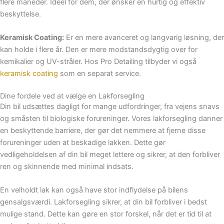
flere måneder. Ideel for dem, der ønsker en hurtig og effektiv
beskyttelse.
Keramisk Coating:
Er en mere avanceret og langvarig løsning, der
kan holde i flere år. Den er mere modstandsdygtig over for
kemikalier og UV-stråler. Hos Pro Detailing tilbyder vi også
keramisk coating
som en separat service.
Dine fordele ved at vælge en Lakforsegling
Din bil udsættes dagligt for mange udfordringer, fra vejens snavs
og småsten til biologiske forureninger. Vores lakforsegling danner
en beskyttende barriere, der gør det nemmere at fjerne disse
forureninger uden at beskadige lakken. Dette gør
vedligeholdelsen af din bil meget lettere og sikrer, at den forbliver
ren og skinnende med minimal indsats.
En velholdt lak kan også have stor indflydelse på bilens
gensalgsværdi. Lakforsegling sikrer, at din bil forbliver i bedst
mulige stand. Dette kan gøre en stor forskel, når det er tid til at