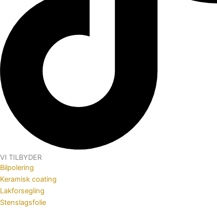
VI TILBYDER
Bilpolering
Keramisk coating
Lakforsegling
Stenslagsfolie