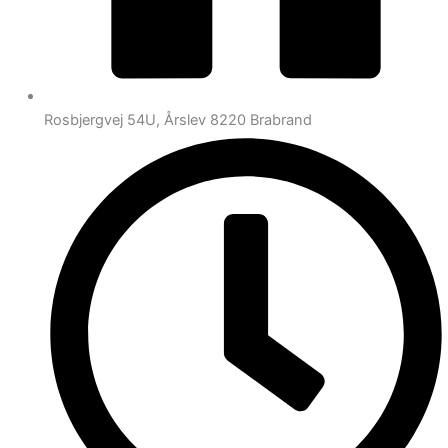
Rosbjergvej 54U, Årslev 8220 Brabrand