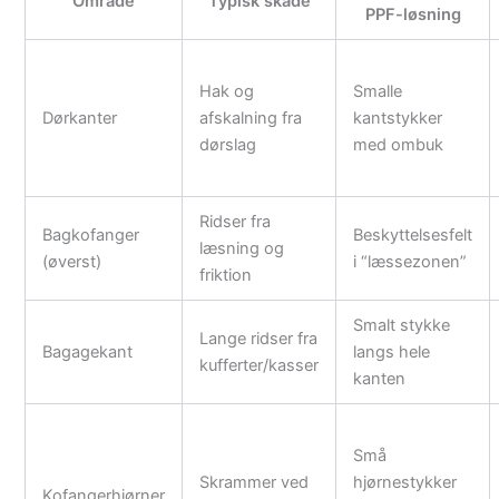
Område
Typisk skade
PPF-løsning
Hak og
Smalle
Dørkanter
afskalning fra
kantstykker
dørslag
med ombuk
Ridser fra
Bagkofanger
Beskyttelsesfelt
læsning og
(øverst)
i “læssezonen”
friktion
Smalt stykke
Lange ridser fra
Bagagekant
langs hele
kufferter/kasser
kanten
Små
Skrammer ved
hjørnestykker
Kofangerhjørner