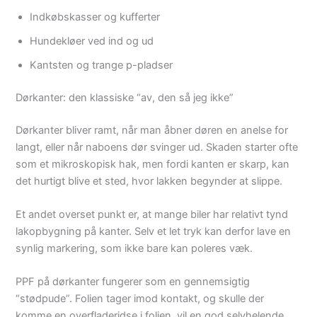
Indkøbskasser og kufferter
Hundekløer ved ind og ud
Kantsten og trange p-pladser
Dørkanter: den klassiske “av, den så jeg ikke”
Dørkanter bliver ramt, når man åbner døren en anelse for
langt, eller når naboens dør svinger ud. Skaden starter ofte
som et mikroskopisk hak, men fordi kanten er skarp, kan
det hurtigt blive et sted, hvor lakken begynder at slippe.
Et andet overset punkt er, at mange biler har relativt tynd
lakopbygning på kanter. Selv et let tryk kan derfor lave en
synlig markering, som ikke bare kan poleres væk.
PPF på dørkanter fungerer som en gennemsigtig
“stødpude”. Folien tager imod kontakt, og skulle der
komme en overfladeridse i folien, vil en god selvhelende