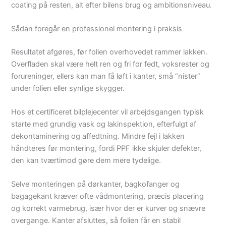
coating på resten, alt efter bilens brug og ambitionsniveau.
Sådan foregår en professionel montering i praksis
Resultatet afgøres, før folien overhovedet rammer lakken.
Overfladen skal være helt ren og fri for fedt, voksrester og
forureninger, ellers kan man få løft i kanter, små “nister”
under folien eller synlige skygger.
Hos et certificeret bilplejecenter vil arbejdsgangen typisk
starte med grundig vask og lakinspektion, efterfulgt af
dekontaminering og affedtning. Mindre fejl i lakken
håndteres før montering, fordi PPF ikke skjuler defekter,
den kan tværtimod gøre dem mere tydelige.
Selve monteringen på dørkanter, bagkofanger og
bagagekant kræver ofte vådmontering, præcis placering
og korrekt varmebrug, især hvor der er kurver og snævre
overgange. Kanter afsluttes, så folien får en stabil