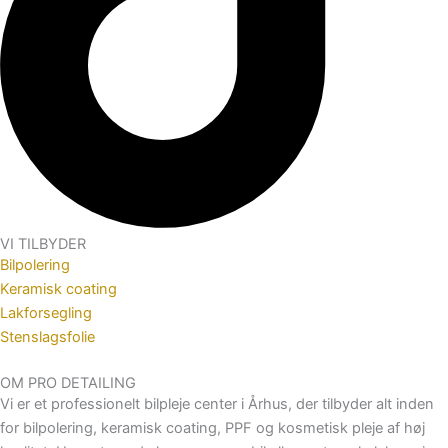
VI TILBYDER
Bilpolering
Keramisk coating
Lakforsegling
Stenslagsfolie
OM PRO DETAILING
Vi er et professionelt bilpleje center i Århus, der tilbyder alt inden
for bilpolering, keramisk coating, PPF og kosmetisk pleje af høj