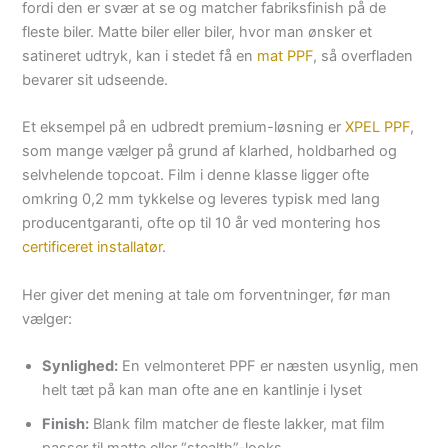
fordi den er svær at se og matcher fabriksfinish på de
fleste biler. Matte biler eller biler, hvor man ønsker et
satineret udtryk, kan i stedet få en
mat PPF
, så overfladen
bevarer sit udseende.
Et eksempel på en udbredt premium-løsning er
XPEL PPF
,
som mange vælger på grund af klarhed, holdbarhed og
selvhelende topcoat. Film i denne klasse ligger ofte
omkring 0,2 mm tykkelse og leveres typisk med lang
producentgaranti, ofte op til 10 år ved montering hos
certificeret installatør
.
Her giver det mening at tale om forventninger, før man
vælger:
Synlighed:
En velmonteret PPF er næsten usynlig, men
helt tæt på kan man ofte ane en kantlinje i lyset
Finish:
Blank film matcher de fleste lakker, mat film
passer til matte eller “stealth”-looks