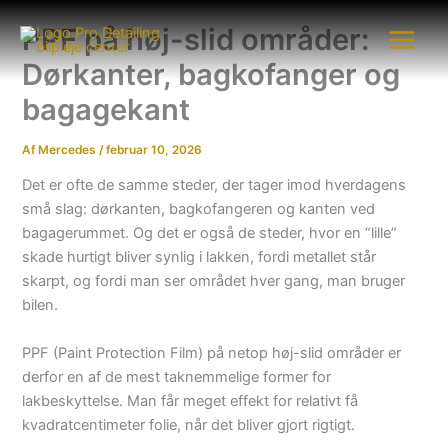
Gå
PPF på høj-slid områder:
til
indholdet
Dørkanter, bagkofanger og
bagagekant
Af
Mercedes
/
februar 10, 2026
Det er ofte de samme steder, der tager imod hverdagens
små slag: dørkanten, bagkofangeren og kanten ved
bagagerummet. Og det er også de steder, hvor en “lille”
skade hurtigt bliver synlig i lakken, fordi metallet står
skarpt, og fordi man ser området hver gang, man bruger
bilen.
PPF (Paint Protection Film) på netop høj-slid områder er
derfor en af de mest taknemmelige former for
lakbeskyttelse. Man får meget effekt for relativt få
kvadratcentimeter folie, når det bliver gjort rigtigt.