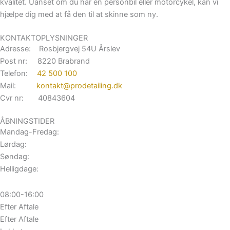
kvalitet. Uanset om du har en personbil eller motorcykel, kan vi
hjælpe dig med at få den til at skinne som ny.
KONTAKTOPLYSNINGER
Adresse: Rosbjergvej 54U Årslev
Post nr: 8220 Brabrand
Telefon:
42 500 100
Mail:
kontakt@prodetailing.dk
Cvr nr: 40843604
ÅBNINGSTIDER
Mandag-Fredag:
Lørdag:
Søndag:
Helligdage:
08:00-16:00
Efter Aftale
Efter Aftale