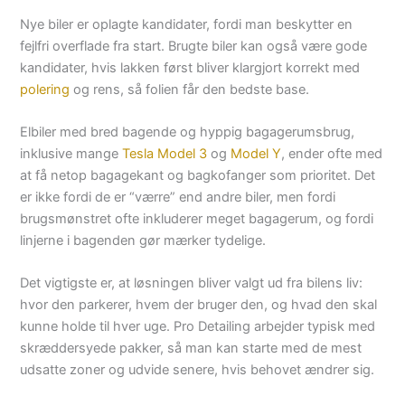
Nye biler er oplagte kandidater, fordi man beskytter en
fejlfri overflade fra start. Brugte biler kan også være gode
kandidater, hvis lakken først bliver klargjort korrekt med
polering
og rens, så folien får den bedste base.
Elbiler med bred bagende og hyppig bagagerumsbrug,
inklusive mange
Tesla Model 3
og
Model Y
, ender ofte med
at få netop bagagekant og bagkofanger som prioritet. Det
er ikke fordi de er “værre” end andre biler, men fordi
brugsmønstret ofte inkluderer meget bagagerum, og fordi
linjerne i bagenden gør mærker tydelige.
Det vigtigste er, at løsningen bliver valgt ud fra bilens liv:
hvor den parkerer, hvem der bruger den, og hvad den skal
kunne holde til hver uge. Pro Detailing arbejder typisk med
skræddersyede pakker, så man kan starte med de mest
udsatte zoner og udvide senere, hvis behovet ændrer sig.