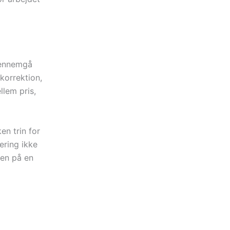
 gennemgå
korrektion,
llem pris,
en trin for
lering ikke
den på en
Brabrand,
kl.