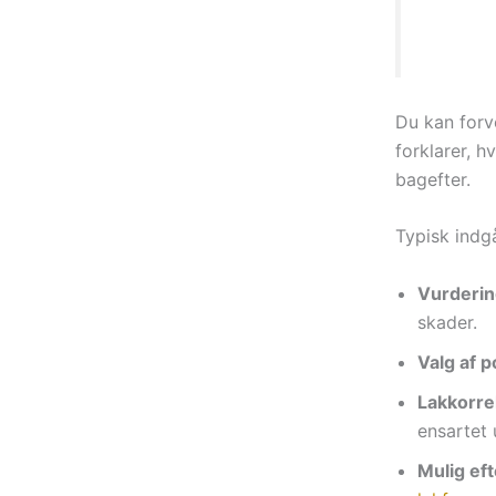
moms.”
Du kan forv
forklarer, h
bagefter.
Typisk indgå
Vurderin
skader.
Valg af p
Lakkorrek
ensartet 
Mulig ef