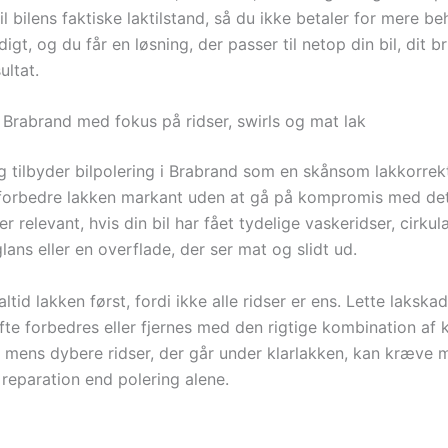
il bilens faktiske laktilstand, så du ikke betaler for mere b
gt, og du får en løsning, der passer til netop din bil, dit b
ultat.
i Brabrand med fokus på ridser, swirls og mat lak
ng tilbyder bilpolering i Brabrand som en skånsom lakkorrek
 forbedre lakken markant uden at gå på kompromis med det
er relevant, hvis din bil har fået tydelige vaskeridser, cirkul
 glans eller en overflade, der ser mat og slidt ud.
altid lakken først, fordi ikke alle ridser er ens. Lette laksk
fte forbedres eller fjernes med den rigtige kombination af 
, mens dybere ridser, der går under klarlakken, kan kræve 
reparation end polering alene.