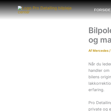
Gå
til
FORSIDE
indholdet
Bilpol
og ma
Af
Mercedes
Når du leder
handler om a
bilens origi
lakkorrektio
erfaring.
Pro Detaili
private og 