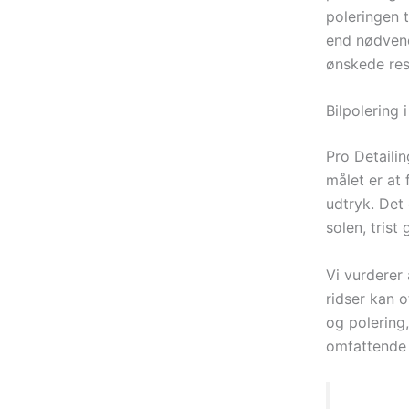
poleringen t
end nødvendi
ønskede res
Bilpolering 
Pro Detaili
målet er at
udtryk. Det 
solen, trist
Vi vurderer 
ridser kan o
og polering
omfattende 