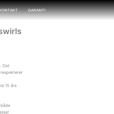
KONTAKT
GARANTI
swirls
. Det
respekterer
nd 15 års
r både
asser