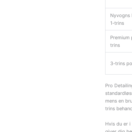
Nyvogns b
1-trins
Premium p
trins
3-trins po
Pro Detaili
standardløsn
mens en bru
trins behand
Hvis du er i
giver dig b