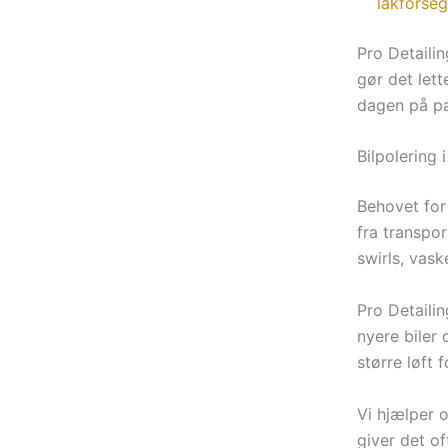
lakforseg
Pro Detaili
gør det lett
dagen på p
Bilpolering 
Behovet for b
fra transpor
swirls, vask
Pro Detailin
nyere biler 
større løft 
Vi hjælper 
giver det o