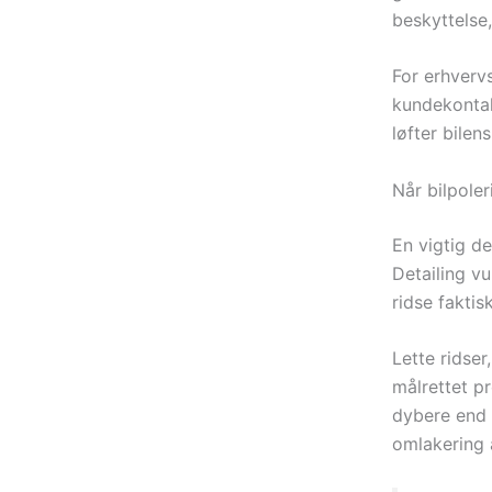
beskyttelse,
For erhvervs
kundekontak
løfter bile
Når bilpole
En vigtig d
Detailing v
ridse faktis
Lette ridse
målrettet p
dybere end 
omlakering a