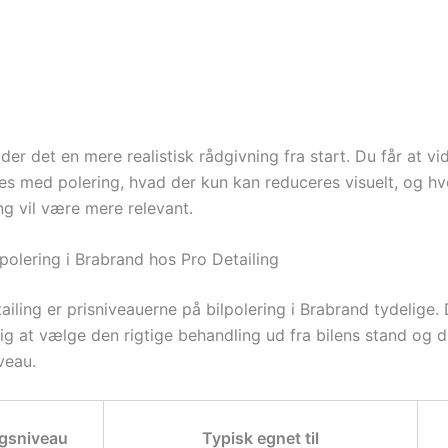
 Detailing i 8220 Brabrand tilpasses bilpoleringen til 
tte ridser og swirls ofte kan korrigeres, mens dybere 
deres ærligt.”
der det en mere realistisk rådgivning fra start. Du får at vi
es med polering, hvad der kun kan reduceres visuelt, og hv
ng vil være mere relevant.
lpolering i Brabrand hos Pro Detailing
iling er prisniveauerne på bilpolering i Brabrand tydelige.
dig at vælge den rigtige behandling ud fra bilens stand og d
veau.
ngsniveau
Typisk egnet til