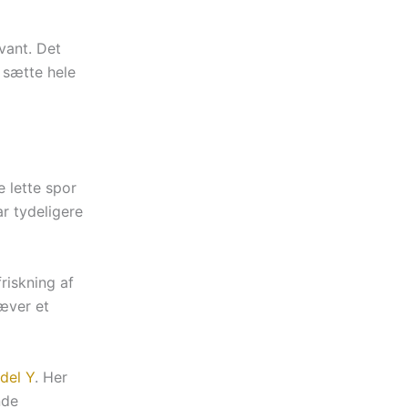
vant. Det
e sætte hele
e lette spor
ar tydeligere
riskning af
ræver et
del Y
. Her
nde