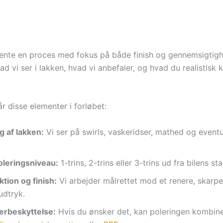
ente en proces med fokus på både finish og gennemsigtigh
vad vi ser i lakken, hvad vi anbefaler, og hvad du realistisk 
r disse elementer i forløbet:
g af lakken:
Vi ser på swirls, vaskeridser, mathed og event
oleringsniveau:
1-trins, 2-trins eller 3-trins ud fra bilens st
tion og finish:
Vi arbejder målrettet mod et renere, skarp
udtryk.
terbeskyttelse:
Hvis du ønsker det, kan poleringen kombin