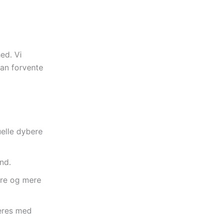
ed. Vi
kan forvente
uelle dybere
and.
ere og mere
eres med