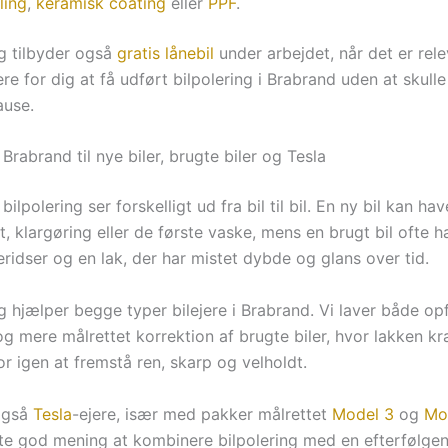
ling
,
keramisk coating
eller
PPF
.
ng tilbyder også
gratis lånebil
under arbejdet, når det er rele
ere for dig at få udført bilpolering i Brabrand uden at skull
ause.
i Brabrand til nye biler, brugte biler og Tesla
ilpolering ser forskelligt ud fra bil til bil. En ny bil kan hav
t, klargøring eller de første vaske, mens en brugt bil ofte h
eridser og en lak, der har mistet dybde og glans over tid.
g hjælper begge typer bilejere i Brabrand. Vi laver både opf
og mere målrettet korrektion af brugte biler, hvor lakken k
for igen at fremstå ren, skarp og velholdt.
også
Tesla
-ejere, især med pakker målrettet
Model 3
og
Mo
fte god mening at kombinere bilpolering med en efterfølge