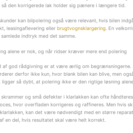
 så den korrigerede lak holder sig pænere i længere tid.
kunder kan bilpolering også være relevant, hvis bilen indgå
t, leasingaflevering eller
brugtvognsklargøring
. En velkorr
ns samlede indtryk med det samme.
ring alene er nok, og når ridser kræver mere end polering
el af god rådgivning er at være ærlig om begrænsningerne.
urderer derfor ikke kun, hvor blank bilen kan blive, men og
k ligger så dybt, at polering ikke er den rigtige løsning alene
r, skrammer og små defekter i klarlakken kan ofte håndtere
roces, hvor overfladen korrigeres og raffineres. Men hvis s
klarlakken, kan det være nødvendigt med en større reparati
f en del, hvis resultatet skal være helt korrekt.