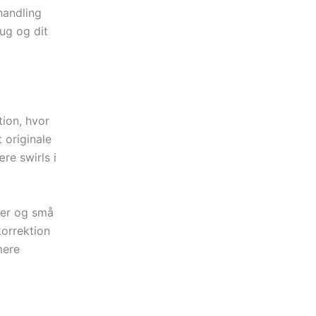
ehandling
rug og dit
tion, hvor
 originale
ære swirls i
ader og små
korrektion
mere