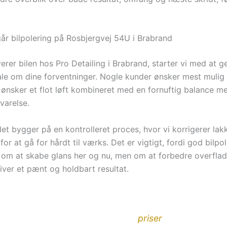
år bilpolering på Rosbjergvej 54U i Brabrand
verer bilen hos Pro Detailing i Brabrand, starter vi med at
ale om dine forventninger. Nogle kunder ønsker mest mulig 
ønsker et flot løft kombineret med en fornuftig balance me
varelse.
et bygger på en kontrolleret proces, hvor vi korrigerer lakk
t for at gå for hårdt til værks. Det er vigtigt, fordi god bilpo
 om at skabe glans her og nu, men om at forbedre overfla
iver et pænt og holdbart resultat.
tailing udfører bilpolering fra Rosbjergvej 54U, 8220 
te poleringsniveauer og tydelige
priser
fra 3.995 kr. in