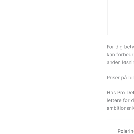
“Hos Pro
fordi le
skal vur
For dig bety
kan forbedr
anden løsni
Priser på bi
Hos Pro Deta
lettere for 
ambitionsni
Poleri