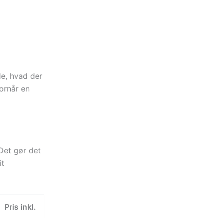
lakken,
skader
de, hvad der
ornår en
 Det gør det
it
Pris inkl.