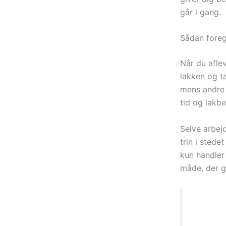
går i gang.
Sådan foreg
Når du afle
lakken og t
mens andre 
tid og lakbe
Selve arbejd
trin i stede
kun handler
måde, der g
“Pro De
med fas