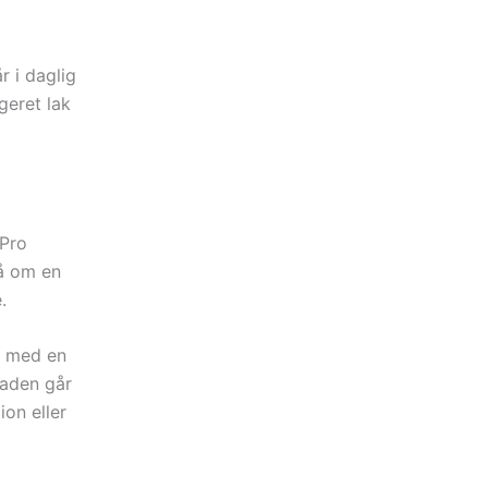
r i daglig
igeret lak
 Pro
så om en
.
s med en
kaden går
on eller