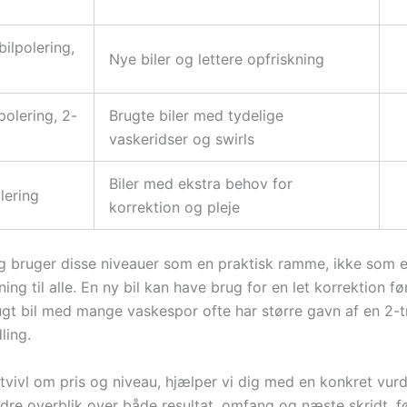
ilpolering,
Nye biler og lettere opfriskning
olering, 2-
Brugte biler med tydelige
vaskeridser og swirls
Biler med ekstra behov for
lering
korrektion og pleje
ng bruger disse niveauer som en praktisk ramme, ikke som 
ing til alle. En ny bil kan have brug for en let korrektion fø
gt bil med mange vaskespor ofte har større gavn af en 2-tri
ling.
 tvivl om pris og niveau, hjælper vi dig med en konkret vur
edre overblik over både resultat, omfang og næste skridt, f