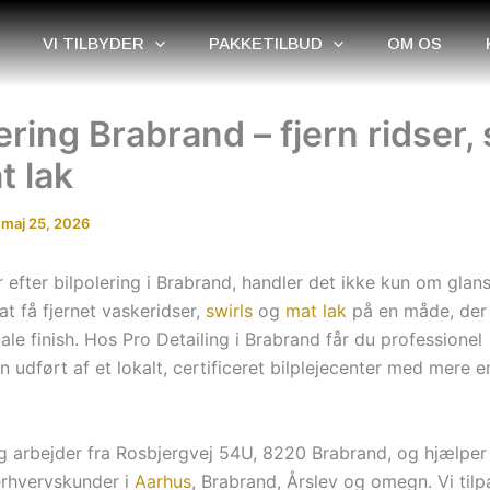
VI TILBYDER
PAKKETILBUD
OM OS
ering Brabrand – fjern ridser, 
t lak
/
maj 25, 2026
 efter bilpolering i Brabrand, handler det ikke kun om glans
t få fjernet vaskeridser,
swirls
og
mat lak
på en måde, der 
nale finish. Hos Pro Detailing i Brabrand får du professionel
n udført af et lokalt, certificeret bilplejecenter med mere e
ng arbejder fra Rosbjergvej 54U, 8220 Brabrand, og hjælpe
erhvervskunder i
Aarhus
, Brabrand, Årslev og omegn. Vi tilp