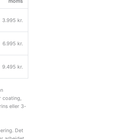
moms
3.995 kr.
6.995 kr.
9.495 kr.
en
r coating,
ns eller 3-
dering. Det
ør arbejdet