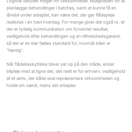
Logistik betyder meget for virksomheder. Muligheden for at
planlægge behandlinger i batches, samt at kunne få en
lånebil under arbejdet, kan være det, der gør flådepleje
realistisk i en travl hverdag. For mange giver det også ro, at
der er tydelig kommunikation om forventet resultat,
vedligehold efter behandlingen og en tilfredshedsgaranti,
så der er en klar fælles standard for, hvornår bilen er
“færdig”.
Når flådebeskyttelse bliver sat op på den måde, ender
bilpleje med at ligne det, det reelt er for erhverv: vedligehold
af et aktiv, der både skal repræsentere virksomheden og
holde sin værdi, mens det arbejder.
PREVIOUS
NEXT