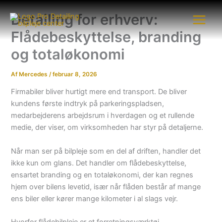
Gå
Detailing for erhverv:
til
indholdet
Flådebeskyttelse, branding
og totaløkonomi
Af
Mercedes
/
februar 8, 2026
Firmabiler bliver hurtigt mere end transport. De bliver
kundens første indtryk på parkeringspladsen,
medarbejderens arbejdsrum i hverdagen og et rullende
medie, der viser, om virksomheden har styr på detaljerne.
Når man ser på bilpleje som en del af driften, handler det
ikke kun om glans. Det handler om flådebeskyttelse,
ensartet branding og en totaløkonomi, der kan regnes
hjem over bilens levetid, især når flåden består af mange
ens biler eller kører mange kilometer i al slags vejr.