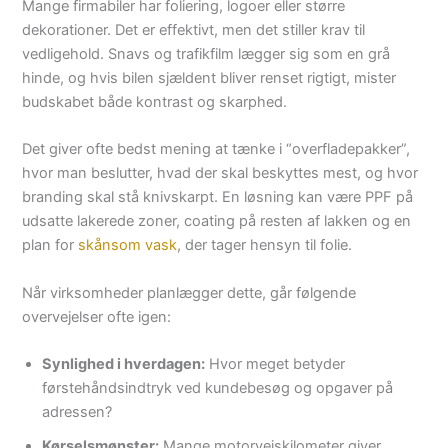
Mange firmabiler har foliering, logoer eller større
dekorationer. Det er effektivt, men det stiller krav til
vedligehold. Snavs og trafikfilm lægger sig som en grå
hinde, og hvis bilen sjældent bliver renset rigtigt, mister
budskabet både kontrast og skarphed.
Det giver ofte bedst mening at tænke i “overfladepakker”,
hvor man beslutter, hvad der skal beskyttes mest, og hvor
branding skal stå knivskarpt. En løsning kan være PPF på
udsatte lakerede zoner, coating på resten af lakken og en
plan for
skånsom vask
, der tager hensyn til folie.
Når virksomheder planlægger dette, går følgende
overvejelser ofte igen:
Synlighed i hverdagen:
Hvor meget betyder
førstehåndsindtryk ved kundebesøg og opgaver på
adressen?
Kørselsmønster:
Mange motorvejskilometer giver