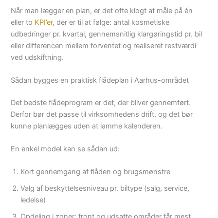
Når man lægger en plan, er det ofte klogt at måle på én
eller to
KPI’er
, der er til at følge: antal kosmetiske
udbedringer pr. kvartal, gennemsnitlig klargøringstid pr. bil
eller differencen mellem forventet og realiseret restværdi
ved udskiftning.
Sådan bygges en praktisk flådeplan i Aarhus-området
Det bedste flådeprogram er det, der bliver gennemført.
Derfor bør det passe til virksomhedens drift, og det bør
kunne planlægges uden at lamme kalenderen.
En enkel model kan se sådan ud:
Kort gennemgang af flåden og brugsmønstre
Valg af beskyttelsesniveau pr. biltype (salg, service,
ledelse)
Opdeling i zoner: front og udsatte områder får mest