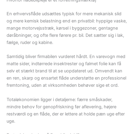
Hvorfor flådebilpleje er et forretningsværktøj
En erhvervsflåde udsættes typisk for mere mekanisk slid
og mere kemisk belastning end en privatbil: hyppige vaske,
mange motorvejsstræk, kørsel i byggezoner, gentagne
døråbninger, og ofte flere førere pr. bil. Det sætter sig i lak,
fælge, ruder og kabine.
Samtidig bliver firmabilen vurderet hårdt. En varevogn med
matte sider, indtørrede insektrester og falmet folie kan få
selv et stærkt brand til at se uopdateret ud. Omvendt kan
en ren, skarp og ensartet flåde understøtte en professionel
fremtoning, uden at virksomheden behøver sige et ord.
Totaløkonomien ligger i detaljerne: færre småskader,
mindre behov for genopfriskning før aflevering, højere
restværdi og en flåde, der er lettere at holde pæn uge efter
uge.