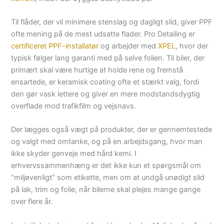
Til flåder, der vil minimere stenslag og dagligt slid, giver PPF
ofte mening på de mest udsatte flader. Pro Detailing er
certificeret PPF-installatør
og arbejder med
XPEL
, hvor der
typisk følger lang garanti med på selve folien. Til biler, der
primært skal være hurtige at holde rene og fremstå
ensartede, er keramisk coating ofte et stærkt valg, fordi
den gør vask lettere og giver en mere modstandsdygtig
overflade mod trafikfilm og vejsnavs.
Der lægges også vægt på produkter, der er gennemtestede
og valgt med omtanke, og på en arbejdsgang, hvor man
ikke skyder genveje med hård kemi. I
erhvervssammenhæng er det ikke kun et spørgsmål om
“miljøvenligt” som etikette, men om at undgå unødigt slid
på lak, trim og folie, når bilerne skal plejes mange gange
over flere år.