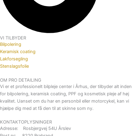
VI TILBYDER
Bilpolering
Keramisk coating
Lakforsegling
Stenslagsfolie
OM PRO DETAILING
Vi er et professionelt bilpleje center i Århus, der tilbyder alt inden
for bilpolering, keramisk coating, PPF og kosmetisk pleje af høj
kvalitet. Uanset om du har en personbil eller motorcykel, kan vi
hjælpe dig med at få den til at skinne som ny.
KONTAKTOPLYSNINGER
Adresse: Rosbjergvej 54U Årslev
Post nr: 8220 Brabrand