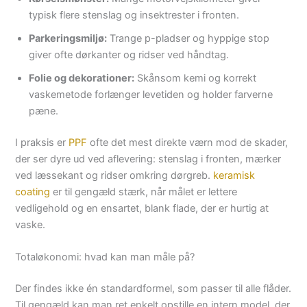
typisk flere stenslag og insektrester i fronten.
Parkeringsmiljø:
Trange p-pladser og hyppige stop
giver ofte dørkanter og ridser ved håndtag.
Folie og dekorationer:
Skånsom kemi og korrekt
vaskemetode forlænger levetiden og holder farverne
pæne.
I praksis er
PPF
ofte det mest direkte værn mod de skader,
der ser dyre ud ved aflevering: stenslag i fronten, mærker
ved læssekant og ridser omkring dørgreb.
keramisk
coating
er til gengæld stærk, når målet er lettere
vedligehold og en ensartet, blank flade, der er hurtig at
vaske.
Totaløkonomi: hvad kan man måle på?
Der findes ikke én standardformel, som passer til alle flåder.
Til gengæld kan man ret enkelt opstille en intern model, der