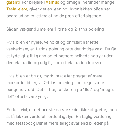
garanti
. For bilejere i
Aarhus
og omegn, herunder mange
Tesla-ejere
, giver det en løsning, hvor lakken både ser
bedre ud og er lettere at holde pæn efterfølgende.
Sådan vælger du mellem 1-trins og 2-trins polering
Hvis bilen er nyere, velholdt og primært har lette
vaskeridser, er 1-trins polering ofte det rigtige valg. Du får
et tydeligt løft i glans og et pænere helhedsindtryk uden
den ekstra tid og udgift, som et ekstra trin kræver.
Hvis bilen er brugt, mørk, mat eller præget af mere
markante ridser, vil 2-trins polering som regel være
pengene værd. Det er her, forskellen på “flot” og “meget
flot” ofte bliver synlig.
Er du i tvivl, er det bedste næste skridt ikke at gætte, men
at få lakken vurderet i ordentligt lys. En faglig vurdering
med testspot giver et mere ærligt svar end billeder på