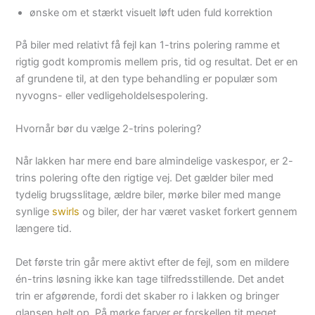
ønske om et stærkt visuelt løft uden fuld korrektion
På biler med relativt få fejl kan 1-trins polering ramme et
rigtig godt kompromis mellem pris, tid og resultat. Det er en
af grundene til, at den type behandling er populær som
nyvogns- eller vedligeholdelsespolering.
Hvornår bør du vælge 2-trins polering?
Når lakken har mere end bare almindelige vaskespor, er 2-
trins polering ofte den rigtige vej. Det gælder biler med
tydelig brugsslitage, ældre biler, mørke biler med mange
synlige
swirls
og biler, der har været vasket forkert gennem
længere tid.
Det første trin går mere aktivt efter de fejl, som en mildere
én-trins løsning ikke kan tage tilfredsstillende. Det andet
trin er afgørende, fordi det skaber ro i lakken og bringer
glansen helt op. På mørke farver er forskellen tit meget