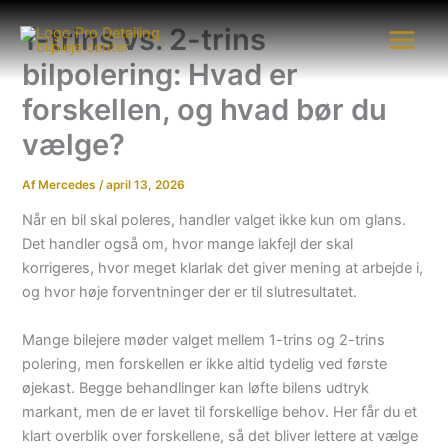
Gå
1-trins vs. 2-trins
til
indholdet
bilpolering: Hvad er
forskellen, og hvad bør du
vælge?
Af
Mercedes
/
april 13, 2026
Når en bil skal poleres, handler valget ikke kun om glans.
Det handler også om, hvor mange lakfejl der skal
korrigeres, hvor meget klarlak det giver mening at arbejde i,
og hvor høje forventninger der er til slutresultatet.
Mange bilejere møder valget mellem 1-trins og 2-trins
polering, men forskellen er ikke altid tydelig ved første
øjekast. Begge behandlinger kan løfte bilens udtryk
markant, men de er lavet til forskellige behov. Her får du et
klart overblik over forskellene, så det bliver lettere at vælge