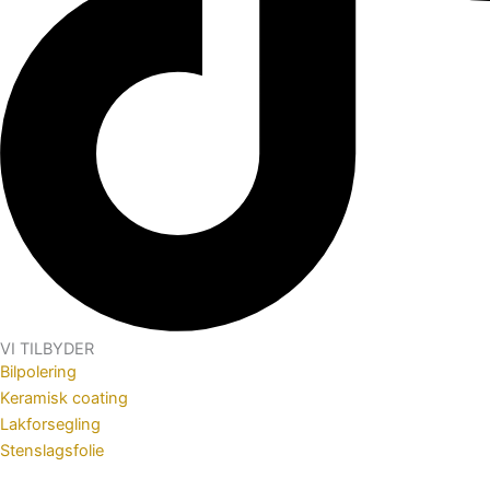
VI TILBYDER
Bilpolering
Keramisk coating
Lakforsegling
Stenslagsfolie