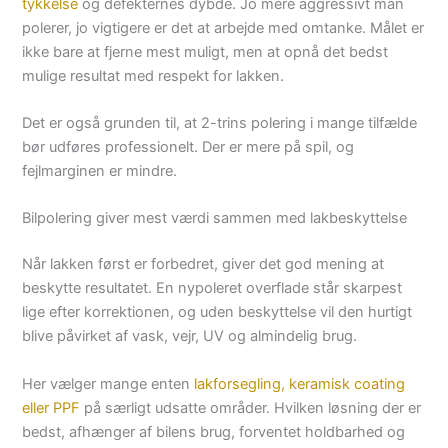
tykkelse
og defekternes dybde. Jo mere aggressivt man
polerer, jo vigtigere er det at arbejde med omtanke. Målet er
ikke bare at fjerne mest muligt, men at opnå det bedst
mulige resultat med respekt for lakken.
Det er også grunden til, at 2-trins polering i mange tilfælde
bør udføres professionelt. Der er mere på spil, og
fejlmarginen er mindre.
Bilpolering giver mest værdi sammen med lakbeskyttelse
Når lakken først er forbedret, giver det god mening at
beskytte resultatet. En nypoleret overflade står skarpest
lige efter korrektionen, og uden beskyttelse vil den hurtigt
blive påvirket af vask, vejr, UV og almindelig brug.
Her vælger mange enten
lakforsegling, keramisk coating
eller PPF
på særligt udsatte områder. Hvilken løsning der er
bedst, afhænger af bilens brug, forventet holdbarhed og